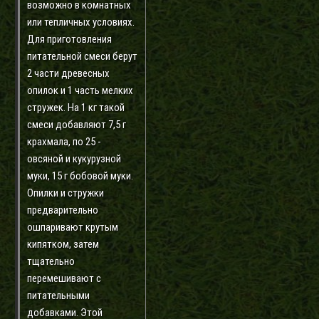
возможно в комнатных
или тепличных условиях.
Для приготовления
питательной смеси берут
2 части древесных
опилок и 1 часть мелких
стружек. На 1 кг такой
смеси добавляют 7,5 г
крахмала, по 25 -
овсяной и кукурузной
муки, 15 г бобовой муки.
Опилки и стружки
предварительно
ошпаривают крутым
кипятком, затем
тщательно
перемешивают с
питательными
добавками. Этой