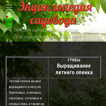
Энциклопедия
садовода
Описание сортов овощей и фруктов
Уход за растениями на садовом участке
2015
ГРИБЫ
Выращивание
летнего опенка
Летний опенок можно
выращивать в лесу на
березовых, осиновых,
ольховых, сосновых и
еловых пнях, а также на