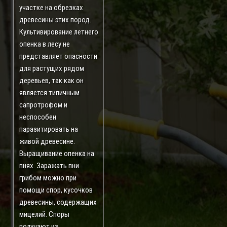
участке на обрезках
древесины этих пород.
Культивирование летнего
опенка в лесу не
представляет опасности
для растущих рядом
деревьев, так как он
является типичным
сапротрофом и
неспособен
паразитировать на
живой древесине.
Выращивание опенка на
пнях. Заражать пни
грибом можно при
помощи спор, кусочков
древесины, содержащих
мицелий. Споры
получают из