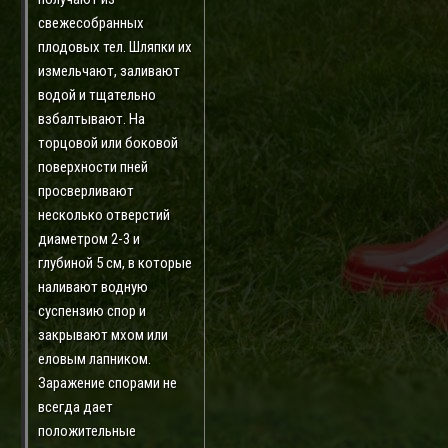
свежесобранных
плодовых тел. Шляпки их
измельчают, заливают
водой и тщательно
взбалтывают. На
торцовой или боковой
поверхности пней
просверливают
несколько отверстий
диаметром 2-3 и
глубиной 5 см, в которые
наливают водную
суспензию спор и
закрывают мхом или
еловым лапником.
Заражение спорами не
всегда дает
положительные