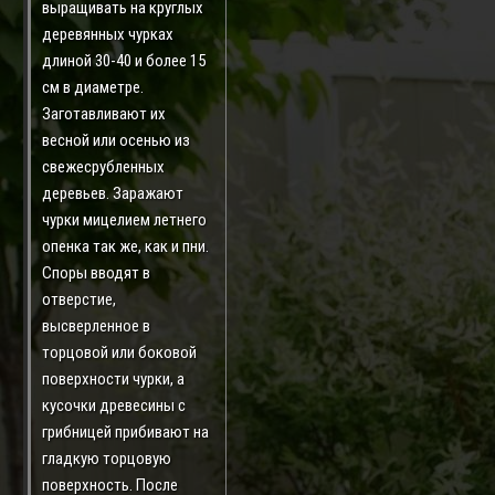
выращивать на круглых
деревянных чурках
длиной 30-40 и более 15
см в диаметре.
Заготавливают их
весной или осенью из
свежесрубленных
деревьев. Заражают
чурки мицелием летнего
опенка так же, как и пни.
Споры вводят в
отверстие,
высверленное в
торцовой или боковой
поверхности чурки, а
кусочки древесины с
грибницей прибивают на
гладкую торцовую
поверхность. После