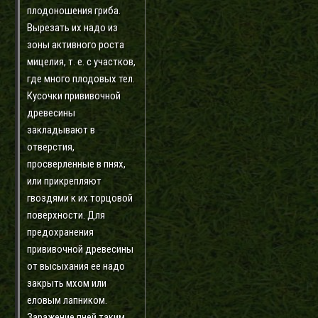
плодоношения гриба.
Вырезать их надо из
зоны активного роста
мицелия, т. е. с участков,
где много плодовых тел.
Кусочки прививочной
древесины
закладывают в
отверстия,
просверленные в пнях,
или прикрепляют
гвоздями к их торцовой
поверхности. Для
предохранения
прививочной древесины
от высыхания ее надо
закрыть мхом или
еловым лапником.
Заражение пней таким