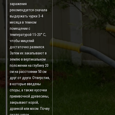
заражения
рекомендуется сначала
выдержать чурки 3-4
месяца в темном
помещении с
температурой 15-20° С,
чтобы мицелий
достаточно развился.
Затем их закапывают в
землю в вертикальном
положении на глубину 20
см на расстоянии 50 см
друг от друга. Отверстия,
в которые введены
споры, а также кусочки
прививочной древесины,
закрывают корой,
дранкой или мхом. Почву
около чурок