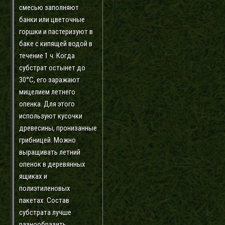
смесью заполняют
банки или цветочные
горшки и пастеризуют в
баке с кипящей водой в
течение 1 ч. Когда
субстрат остынет до
30°С, его заражают
мицелием летнего
опенка. Для этого
используют кусочки
древесины, пронизанные
грибницей. Можно
выращивать летний
опенок в деревянных
ящиках и
полиэтиленовых
пакетах. Состав
субстрата лучше
разнообразить,