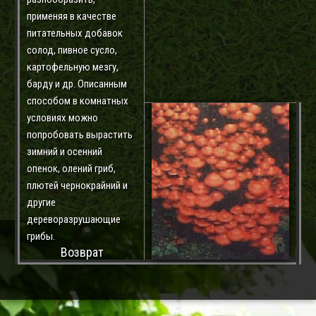
применяя в качестве
питательных добавок
солод, пивное сусло,
картофельную мезгу,
барду и др. Описанным
способом в комнатных
условиях можно
попробовать вырастить
зимний и осенний
опенок, олений гриб,
плютей чернокрайний и
другие
дереворазрушающие
грибы.
Возврат