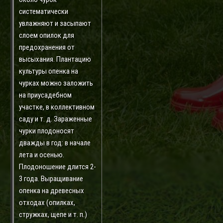
систематически
увлажняют и засыпают
слоем опилок для
предохранения от
высыхания. Плантацию
культуры опенка на
чурках можно заложить
на приусадебном
участке, в коллективном
саду и т. д. Зараженные
чурки плодоносят
дважды в год: в начале
лета и осенью.
Плодоношение длится 2-
3 года. Выращивание
опенка на древесных
отходах (опилках,
стружках, щепе и т. п.)