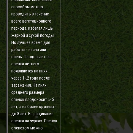
способом можно
проводить в течение
всего вегетационного
периода, избегая лишь
жаркой и сухой погоды.
Но лучшее время для
работы - весна или
осень. Плодовые тела
опенка летнего
появляются на пнях
через 1-.2 года после
заражения. На пнях
среднего размера
опенок плодоносит 5-б
лет, а на более крупных -
до 8 лет. Выращивание
опенка на чурках. Опенок
с успехом можно