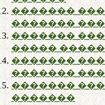
������� ��
������� ��
������� ��
����� ����
������� ��
������� ��
������� ��
�������