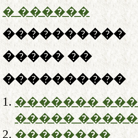
� ������
����������
����� ��
����������
������� ���
����� ����
��������