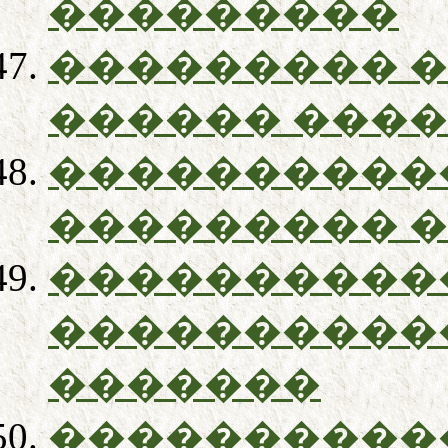
���������
��������� 
������ ���
����������
��������� 
����������
����������
�������
����������