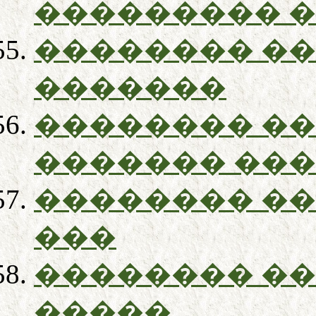
��������� 
�������� �
�������
�������� �
������� ��
�������� �
���
�������� �
�����