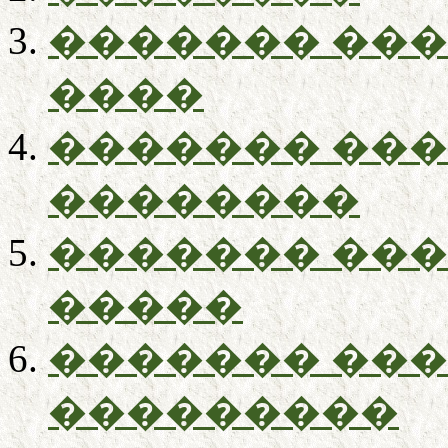
������� ��
����
������� ��
��������
������� ��
�����
������� ��
���������