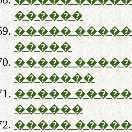
������
����� �����
�����
����� �����
�������
����� �����
������
����� �����