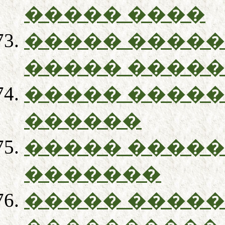
����� ����
����� �����
����� ����
����� �����
������
����� �����
�������
����� �����