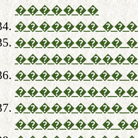
�������
������� ��
��������� 
������ ���
��������� 
�������� �
��������� 
������� � �