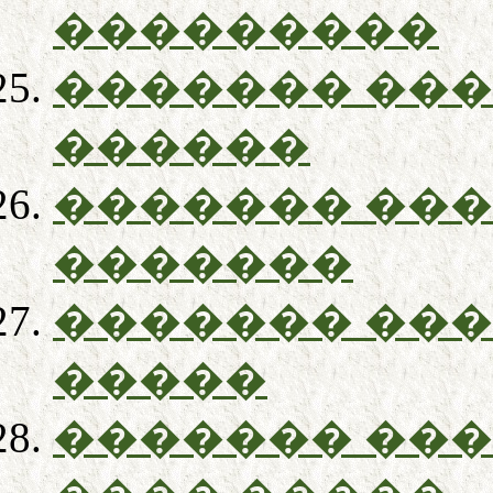
���������
������� ��
������
������� ��
�������
������� ��
�����
������� ��