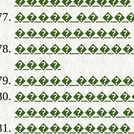
����������
����� �� ��
����������
����� �����
����
����� ����
����������
��������� 
����������