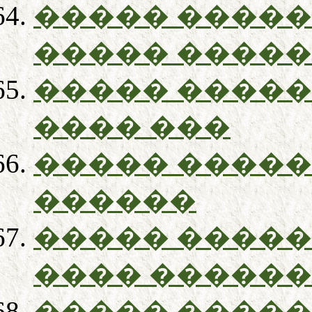
����� �����
����� ����
����� �����
���� ���
����� �����
������
����� �����
���� �����
����� �����