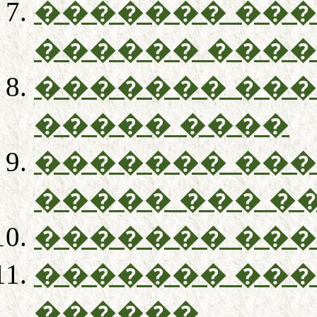
������� ��
������ ���
������� ��
����� ����
������� ��
����� ��� �
������� ��
������� ��
������