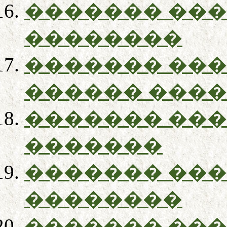
������� ��
��������
������� ��
������ ����
������� ��
�������
������� ��
��������
������� ��