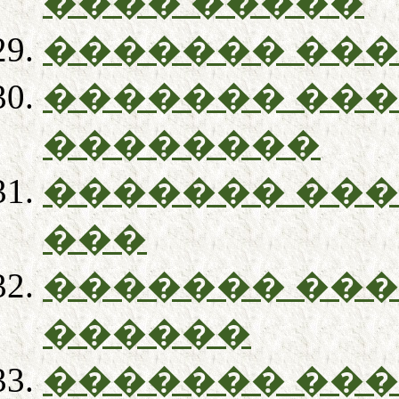
���� �����
������� ��
������� ��
��������
������� ���
���
������� ��
������
������� ��