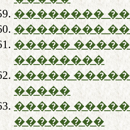
�������� ��
�������� ��
����� �����
��������
����� �����
�����
����� �����
��������