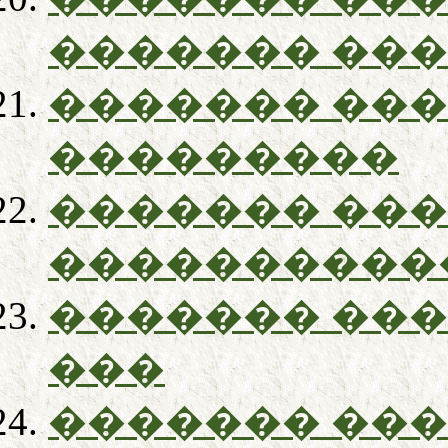
������� ��
������� ��
���������
������� ��
����������
������� ���
���
������� ��