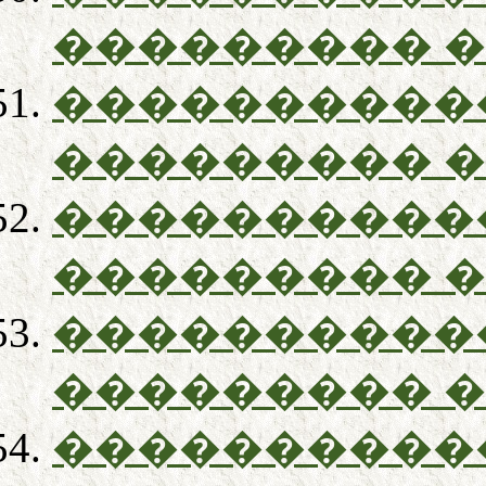
��������� 
����������
��������� 
����������
��������� 
����������
��������� 
����������