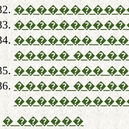
����������
����������
������� ��
����� ����
�������� ��
����� ����
����������
� ������