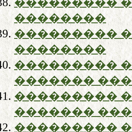
��������� 
��������
��������� 
��������
��������� 
������� ��
��������� 
������� ��
��������� 