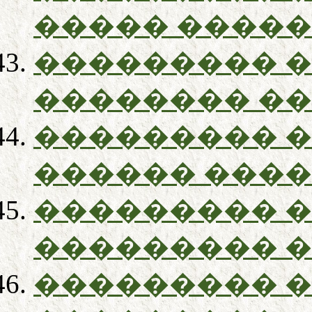
����� ����
��������� 
�������� �
��������� 
������ ���
��������� 
��������� 
��������� 