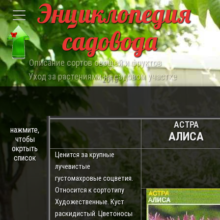
Энциклопедия
садовода
Описание сортов овощей и фруктов
Уход за растениями на садовом участке
2015
АСТРА
нажмите,
АЛИСА
чтобы
окртыть
Ценится за крупные
список
лучевистые
густомахровые соцветия.
Относится к сортотипу
Художественные. Куст
раскидистый. Цветоносы