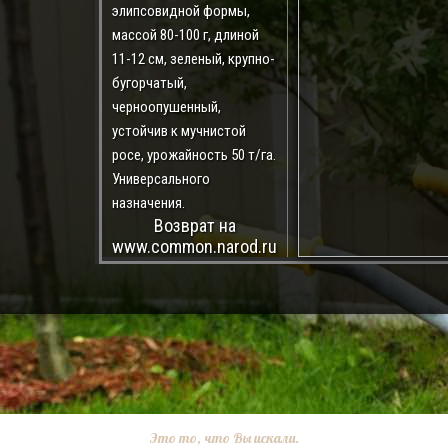
элипсовидной формы,
массой 80-100 г, длиной
11-12 см, зеленый, крупно-
бугорчатый,
черноопушенный,
устойчив к мучнистой
росе, урожайность 50 т/га.
Универсального
назначения.
Возврат на
www.common.narod.ru
Это то, что Вы искали.