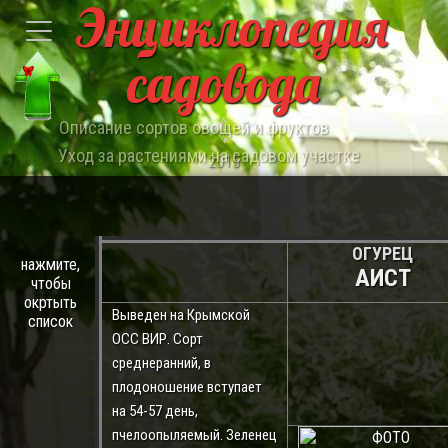
Энциклопедия
садовода
Описание сортов овощей и фруктов
Уход за растениями на садовом участке
2015
ОГУРЕЦ
нажмите,
АИСТ
чтобы
окртыть
Выведен на Крымской
список
ОСС ВИР. Сорт
среднеранний, в
плодоношение вступает
на 54-57 день,
пчелоопыляемый. Зеленец