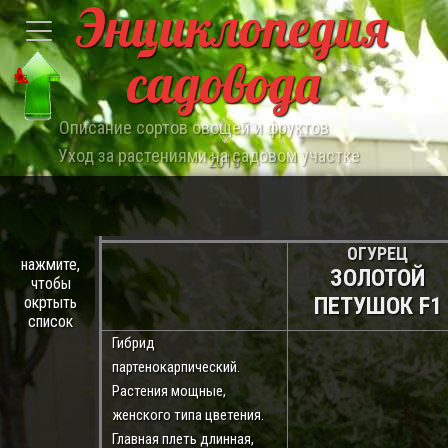
Энциклопедия
садовода
Описание сортов овощей и фруктов
Уход за растениями на садовом участке
2015
ОГУРЕЦ
нажмите,
ЗОЛОТОЙ
чтобы
ПЕТУШОК F1
окртыть
список
Гибрид
партенокарпический.
Растения мощные,
женского типа цветения.
Главная плеть длинная,