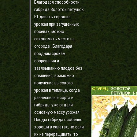
Благодаря способности
гибрида Золотой петушок
F1 давать хорошие
урожаи при загущенных
посевах, можно
сэкономить место на
огороде . Благодаря
поздним срокам
созревания и
завязыванию плодов без
опыления, возможно
получение высокого
урожая в теплице, когда
раннеспелые сорта и
гибриды уже отдали
основную массу урожая.
Плоды гибрида особенно
хороши в салатах, но если
их не переращивать, то