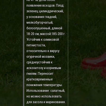
появления всходов. Плод:
зеленец цилиндрический,
у основания гладкий,
мелкобугорчатый,
белоопушенный, длиной
18-20 см, массой 185-200 г.
Устойчив к оливковой
пятнистости,
относительно к вирусу
огуречной мозаики,
среднеустойчив к
аскохитозу и корневым
гнилям. Переносит
кратковременные
понижения температуры.
Использование: салатный,
но можно использовать
для засола и маринования.