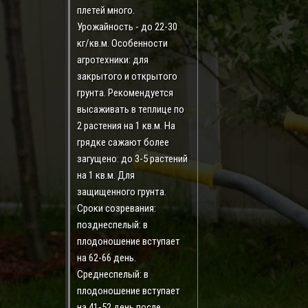
плетей много.
Урожайность - до 22-30
кг/кв.м. Особенности
агротехники: для
закрытого и открытого
грунта. Рекомендуется
высаживать в теплице по
2 растения на 1 кв.м. На
грядке сажают более
загущено: до 3-5 растений
на 1 кв.м. Для
защищенного грунта.
Сроки созревания:
позднеспелый: в
плодоношение вступает
на 62-66 день.
Среднеспелый: в
плодоношение вступает
на 41-52 день после