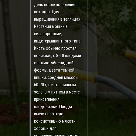
день после появления
всходов. Для
выращивания в теплицах.
Растения мощные,
сильнорослые,
индетерминантного типа.
Кисть обычно простая,
пониклая, с 8-10 плодами
овально-яйцевидной
формы, цвета темной
вишни, средней массой
60-70 г, с интенсивным
зеленым пятном в месте
прикрепления
плодоножки. Плоды
имеют плотную
консистенцию мякоти,
хороши для
консервирования, могут