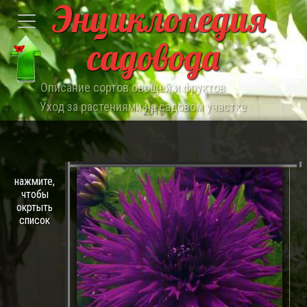
Энциклопедия
садовода
Описание сортов овощей и фруктов
Уход за растениями на садовом участке
2015
нажмите,
чтобы
окртыть
список