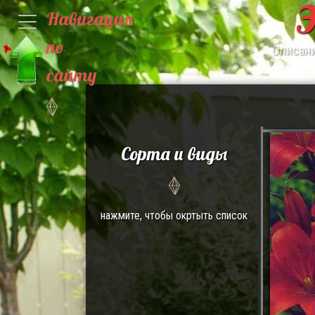
Э
Навигация
по
Описани
сайту
Сорта и виды
нажмите, чтобы окртыть список