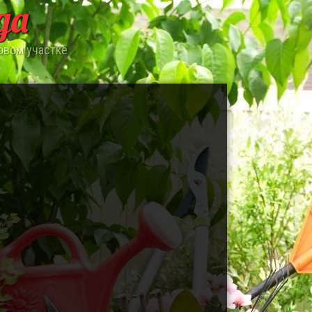
да
овом участке