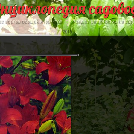
нциклопедия садово
е сортов овощей и фруктов
Уход за растениями на сад
2015