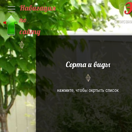
Э
Навигация
по
Описани
сайту
Сорта и виды
нажмите, чтобы окртыть список