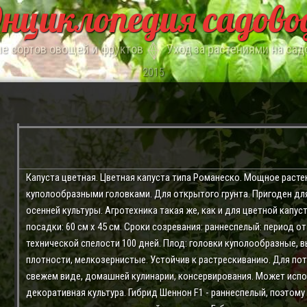
нциклопедия садово
е сортов овощей и фруктов
Уход за растениями на сад
2015
Капуста цветная. Цветная капуста типа Романеско. Мощное расте
куполообразными головками. Для открытого грунта. Пригоден для
осенней культуры. Агротехника такая же, как и для цветной капус
посадки: 60 см х 45 см. Сроки созревания: раннеспелый: период о
технической спелости 100 дней. Плод: головки куполообразные, 
плотности, мелкозернистые. Устойчив к растрескиванию. Для пот
свежем виде, домашней кулинарии, консервирования. Может испо
декоративная культура. Гибрид Шеннон F1 - раннеспелый, поэтому