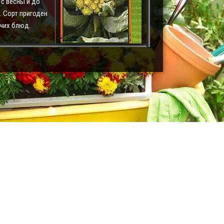
с весны и до
. Сорт пригоден
ячих блюд.