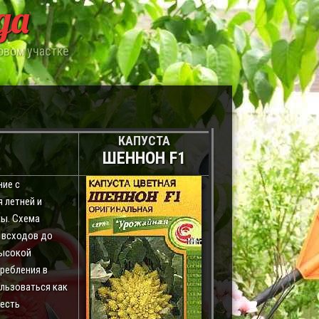
да
овом участке
КАПУСТА
ШЕННОН F1
ние с
 летней и
ты. Схема
т всходов до
высокой
ребления в
льзоваться как
 есть