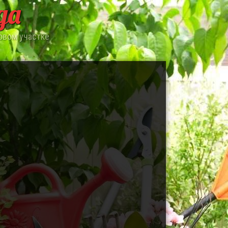
да
овом участке