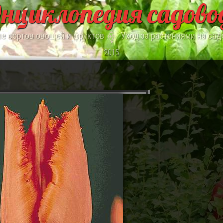
нциклопедия садово
е сортов овощей и фруктов
Уход за растениями на сад
2015