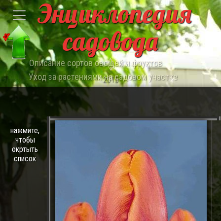
Энциклопедия
садовода
Описание сортов овощей и фруктов
Уход за растениями на садовом участке
2015
нажмите,
чтобы
окртыть
список