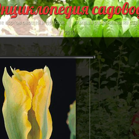
нциклопедия садово
е сортов овощей и фруктов
Уход за растениями на сад
2015