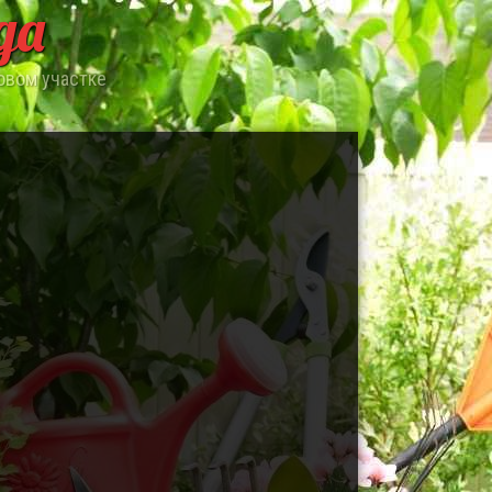
да
овом участке