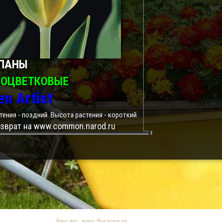
ПАНЫ
НОЦВЕТКОВЫЕ
en Artist
тения - поздний. Высота растения - короткий.
зврат на www.common.narod.ru
Это то, что Вы искали.