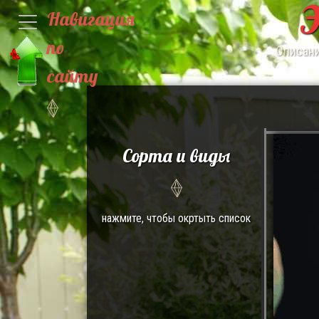
Э
Навигация
по
Описани
сайту
Сорта и виды
нажмите, чтобы окртыть список