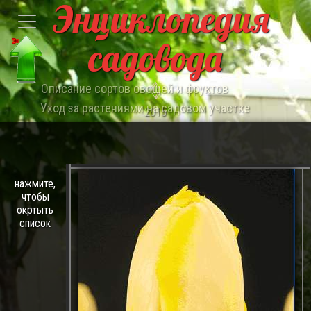
Энциклопедия
садовода
Описание сортов овощей и фруктов
Уход за растениями на садовом участке
2015
нажмите,
чтобы
окртыть
список