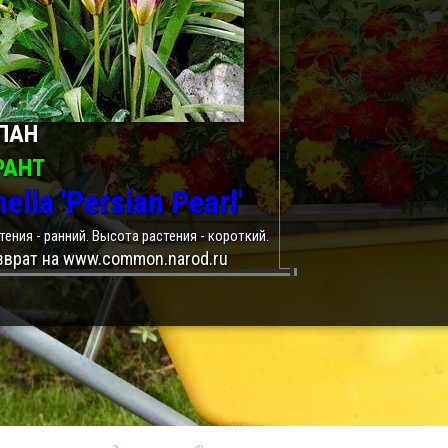
ПАН
РАНТ
ella 'Persian Pearl'
тения - ранний. Высота растения - короткий.
зврат на www.common.narod.ru