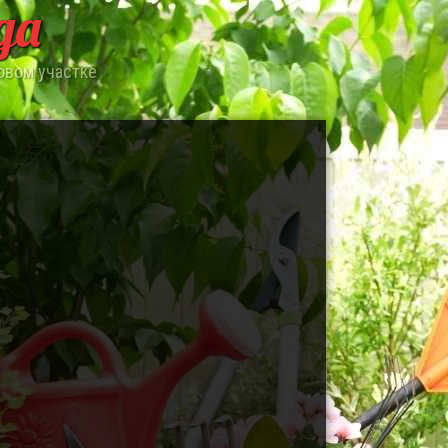
да
овом участке