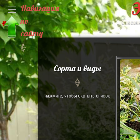
Э
Навигация
по
Описани
сайту
Сорта и виды
нажмите, чтобы окртыть список