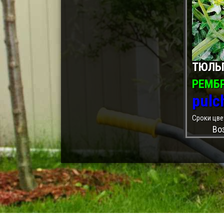
ТЮЛЬ
РЕМБ
pulch
Сроки цве
Во