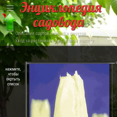
Энциклопедия
садовода
Описание сортов овощей и фруктов
Уход за растениями на садовом участке
2015
нажмите,
чтобы
окртыть
список