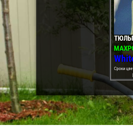
ТЮЛЬ
МАХР
Whit
Сроки цве