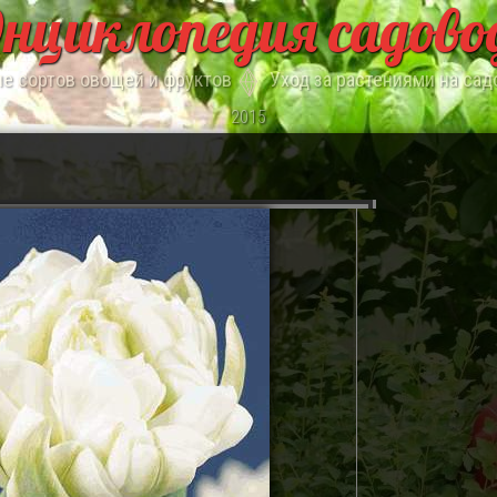
нциклопедия садово
е сортов овощей и фруктов
Уход за растениями на сад
2015