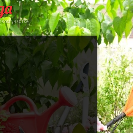
да
овом участке