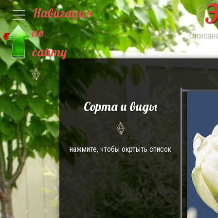
Э
Навигация
по
Описани
сайту
Сорта и виды
нажмите, чтобы окртыть список