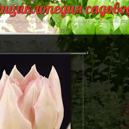
нциклопедия садово
е сортов овощей и фруктов
Уход за растениями на сад
2015