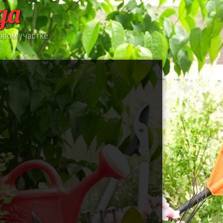
да
овом участке