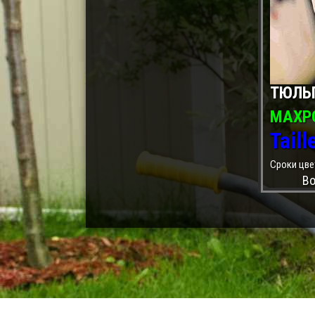
ТЮЛЬ
МАХР
Taill
Сроки цве
Во