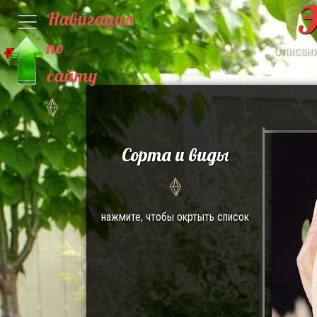
Э
Навигация
по
Описани
сайту
Сорта и виды
нажмите, чтобы окртыть список